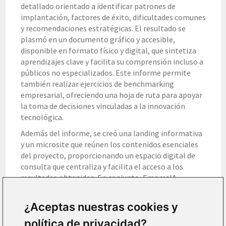
detallado orientado a identificar patrones de
implantación, factores de éxito, dificultades comunes
y recomendaciones estratégicas. El resultado se
plasmó en un documento gráfico y accesible,
disponible en formato físico y digital, que sintetiza
aprendizajes clave y facilita su comprensión incluso a
públicos no especializados. Este informe permite
también realizar ejercicios de benchmarking
empresarial, ofreciendo una hoja de ruta para apoyar
la toma de decisiones vinculadas a la innovación
tecnológica.
Además del informe, se creó una landing informativa
y un microsite que reúnen los contenidos esenciales
del proyecto, proporcionando un espacio digital de
consulta que centraliza y facilita el acceso a los
resultados obtenidos. En conjunto, EmpresIA
constituye una herramienta de referencia para
comprender el estado actual y las potencialidades de
¿Aceptas nuestras cookies y
la IA en el ámbito empresarial valenciano.
política de privacidad?