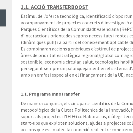
1.1. ACCIÓ TRANSFERBOOST
Estímul de l’oferta tecnològica, identificació d’oportuni
acompanyament de projectes concrets d’investigació ap
Parques Científicos de la Comunidadt Valenciana (RePCV
d’interaccions orientades segons necessitats i reptes e
(dinàmiques pull) i a partir del coneixement aplicable d
Es combinaran accions genèriques d’estímul de project
àrees de prioritat estratègica regional/global com agr
sostenible, economia circular, salut, tecnologies habili
perseguint sempre un palanquejament en el sistema d’aj
amb un èmfasi especial en el finançament de la UE, nac
1.1. Programa Innotransfer
De manera conjunta, els cinc parcs científics de la Comu
metodològica de la Ciutat Politècnica de la Innovació, 
suport als projectes d'I+D+i col·laboratius, diàlegs te
start-ups que exploten solucions, ajudes a projectes col·
accions que estimulen la connexió real entre coneixemen