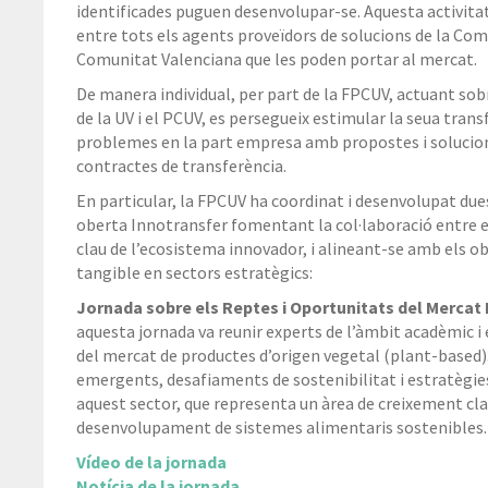
identificades puguen desenvolupar-se. Aquesta activitat
entre tots els agents proveïdors de solucions de la Com
Comunitat Valenciana que les poden portar al mercat.
De manera individual, per part de la FPCUV, actuant sobr
de la UV i el PCUV, es persegueix estimular la seua trans
problemes en la part empresa amb propostes i solucion
contractes de transferència.
En particular, la FPCUV ha coordinat i desenvolupat dues 
oberta Innotransfer fomentant la col·laboració entre em
clau de l’ecosistema innovador, i alineant-se amb els o
tangible en sectors estratègics:
Jornada sobre els Reptes i Oportunitats del Mercat
aquesta jornada va reunir experts de l’àmbit acadèmic i
del mercat de productes d’origen vegetal (plant-based). 
emergents, desafiaments de sostenibilitat i estratègies
aquest sector, que representa un àrea de creixement clau
desenvolupament de sistemes alimentaris sostenibles.
Vídeo de la jornada
Notícia de la jornada