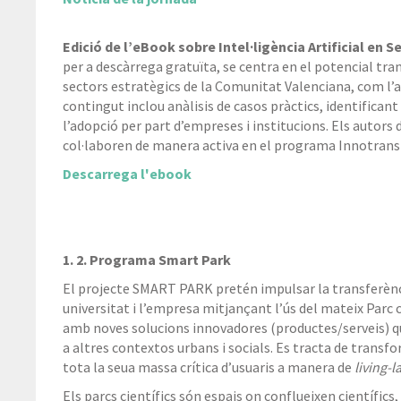
Edició de l’eBook sobre Intel·ligència Artificial en S
per a descàrrega gratuïta, se centra en el potencial trans
sectors estratègics de la Comunitat Valenciana, com l’agr
contingut inclou anàlisis de casos pràctics, identificant
l’adopció per part d’empreses i institucions. Els autors
col·laboren de manera activa en el programa Innotransf
Descarrega l'ebook
1. 2. Programa Smart Park
El projecte SMART PARK pretén impulsar la transferènc
universitat i l’empresa mitjançant l’ús del mateix Par
amb noves solucions innovadores (productes/serveis) qu
a altres contextos urbans i socials. Es tracta de transfo
tota la seua massa crítica d’usuaris a manera de
living-l
Els parcs científics són espais on conflueixen científic