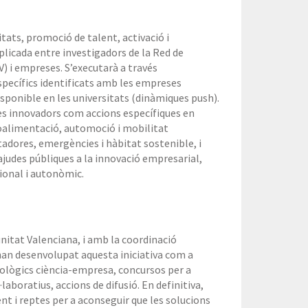
tats, promoció de talent, activació i
licada entre investigadors de la Red de
) i empreses. S’executarà a través
specífics identificats amb les empreses
isponible en les universitats (dinàmiques push).
es innovadors com accions específiques en
oalimentació, automoció i mobilitat
tadores, emergències i hàbitat sostenible, i
udes públiques a la innovació empresarial,
ional i autonòmic.
nitat Valenciana, i amb la coordinació
han desenvolupat aquesta iniciativa com a
cnològics ciència-empresa, concursos per a
laboratius, accions de difusió. En definitiva,
t i reptes per a aconseguir que les solucions