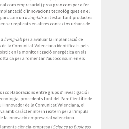
sonal com empresarial) prou gran com per a fer
’implantació d’innovacions tecnològiques en el
x parc com un
living-lab
on testar tant productes
en ser replicats en altres contextos urbans de
 a
living-lab
per a avaluar la implantació de
s de la Comunitat Valenciana identificats pels
istit en la monitorització energètica en els
tovoltaica per a fomentar l’autoconsum en els
 i col·laboracions entre grups d’investigació i
cnologia, procedents tant del Parc Científic de
u i innovador de la Comunitat Valenciana, el
a amb caràcter intern i extern per a l’impuls
de la innovació empresarial valenciana.
ellaments ciència-empresa (
Science to Business