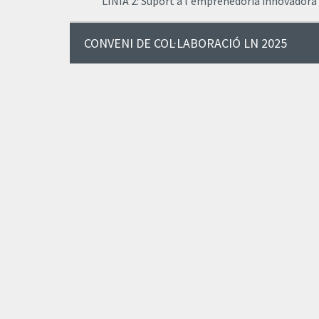
LÍNIA 2: Suport a l'emprenedoria innovadora
CONVENI DE COL·LABORACIÓ LN 2025