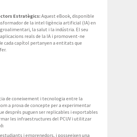
ectors Estratègics:
Aquest eBook, disponible
formador de la intel·ligència artificial (IA) en
oalimentari, la salut i la indústria. El seu
 aplicacions reals de la IA i promovent-ne
 de cada capítol pertanyen a entitats que
er.
ia de coneixement i tecnologia entre la
c com a prova de concepte per a experimentar
e després puguen ser replicables i exportables
rmar les infraestructures del PCUV i utilitzar
ab
.
s, estudiants i emprenedors, i posseeixen una