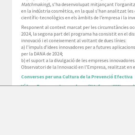
Matchmaking
), s’ha desenvolupat mitjançant l’organitz
en la indústria cosmètica, en la qual s’han analitzat l
científic-tecnològics en els àmbits de l’empresa i la inv
Responent al context marcat per les circumstàncies ocor
2024, la segona part del programa ha consistit en el disse
innovació i el coneixement al voltant de dues línies:
a) l’impuls d’idees innovadores per a futures aplicacion
per la DANA de 2024;
b) el suport a la divulgació de les empreses innovadores
Observatori de la Innovació en l’Empresa, realitzat en e
Converses per una Cultura de la Prevenció Efectiva
Vídeos Empreses Innovadores (II Informe INNpresa)
© 2024 Parc Científic de la Universitat de València