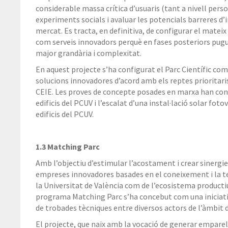
considerable massa crítica d’usuaris (tant a nivell per
experiments socials i avaluar les potencials barreres d
mercat. Es tracta, en definitiva, de configurar el matei
com serveis innovadors perquè en fases posteriors pugu
major grandària i complexitat.
En aquest projecte s’ha configurat el Parc Científic com
solucions innovadores d’acord amb els reptes prioritari
CEIE. Les proves de concepte posades en marxa han cons
edificis del PCUV i l’escalat d’una instal·lació solar fo
edificis del PCUV.
1.3 Matching Parc
Amb l’objectiu d’estimular l’acostament i crear sinergies
empreses innovadores basades en el coneixement i la te
la Universitat de València com de l’ecosistema producti
programa Matching Parc s’ha concebut com una iniciativ
de trobades tècniques entre diversos actors de l’àmbit 
El projecte, que naix amb la vocació de generar empar