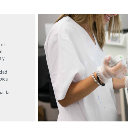
 el
/o
a y
idad
bica
s
a, la
(CECT).
tos de
y la