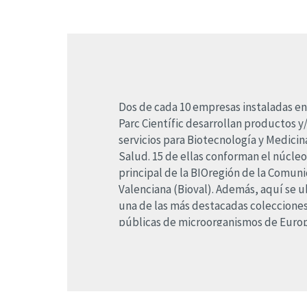
Dos de cada 10 empresas instaladas en
Parc Científic desarrollan productos y
servicios para Biotecnología y Medicin
Salud. 15 de ellas conforman el núcleo
principal de la BIOregión de la Comun
Valenciana (Bioval). Además, aquí se u
una de las más destacadas coleccione
públicas de microorganismos de Europ
Coleccción Española de Cultivos Tipo 
Con la generación de más de 250 pues
trabajos cualificados, la Biotecnología 
Medicina y Salud son dos sectores