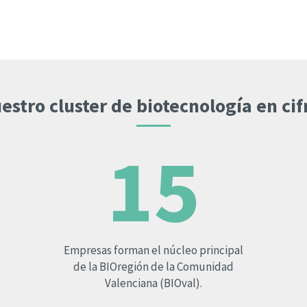
l para
en
ncia
s a un
imidad
estro cluster de biotecnología en cif
ión
para el
15
Empresas forman el núcleo principal
de la BIOregión de la Comunidad
Valenciana (BIOval).