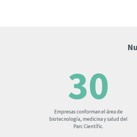
estratégicos de desarrollo empresaria
el Parc Científic. El conocimiento que 
dicho campo generan los institutos de
investigación de la Universitat de Valè
atrae la llegada constante de empresa
entorno de innovación, donde la prox
Nu
a los servicios científicos y la cooperac
empresarial son valores indiscutibles 
crecimiento y el progreso.
30
Empresas conforman el área de
biotecnología, medicina y salud del
Parc Científic.