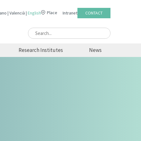
Place
lano
Valencià
English
Intranet
CONTACT
Research Institutes
News